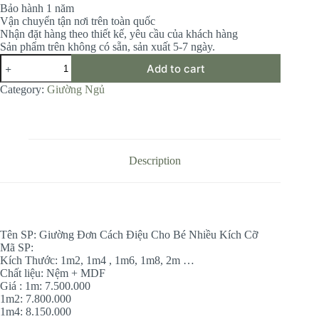
Bảo hành 1 năm
Vận chuyển tận nơi trên toàn quốc
Nhận đặt hàng theo thiết kế, yêu cầu của khách hàng
Sản phẩm trên không có sẵn, sản xuất 5-7 ngày.
Giường
Add to cart
Đơn
Cách
Category:
Giường Ngủ
Điệu
Cho
Bé
Nhiều
Kích
Cỡ
Description
quantity
Tên SP: Giường Đơn Cách Điệu Cho Bé Nhiều Kích Cỡ
Mã SP:
Kích Thước: 1m2, 1m4 , 1m6, 1m8, 2m …
Chất liệu: Nệm + MDF
Giá : 1m: 7.500.000
1m2: 7.800.000
1m4: 8.150.000