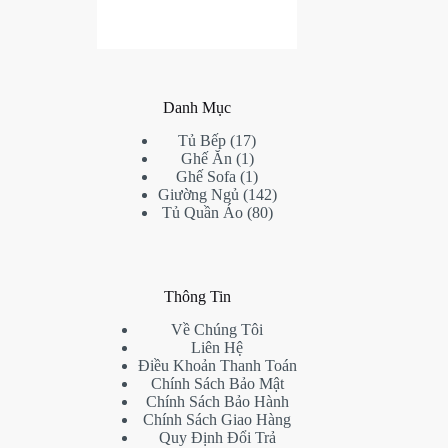
Danh Mục
17
Tủ Bếp
17
1
products
Ghế Ăn
1
product
1
Ghế Sofa
1
product
142
Giường Ngủ
142
80
products
Tủ Quần Áo
80
products
Thông Tin
Về Chúng Tôi
Liên Hệ
Điều Khoản Thanh Toán
Chính Sách Bảo Mật
Chính Sách Bảo Hành
Chính Sách Giao Hàng
Quy Định Đổi Trả