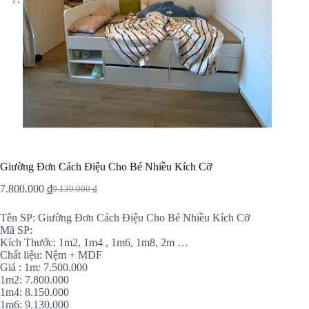
Giường Đơn Cách Điệu Cho Bé Nhiều Kích Cỡ
7.800.000
₫
9.130.000
₫
Original
Current
price
price
Tên SP: Giường Đơn Cách Điệu Cho Bé Nhiều Kích Cỡ
was:
is:
Mã SP:
9.130.000 ₫.
7.800.000 ₫.
Kích Thước: 1m2, 1m4 , 1m6, 1m8, 2m …
Chất liệu: Nệm + MDF
Giá : 1m: 7.500.000
1m2: 7.800.000
1m4: 8.150.000
1m6: 9.130.000