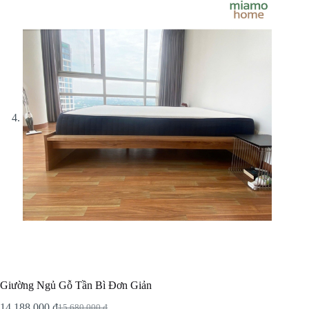
Giường Ngủ Gỗ Tần Bì Đơn Giản
14.188.000
₫
15.680.000
₫