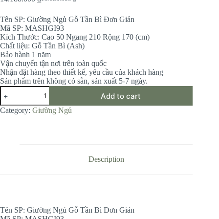
Original
Current
price
price
Tên SP: Giường Ngủ Gỗ Tần Bì Đơn Giản
was:
is:
Mã SP: MASHGI93
15.680.000 ₫.
14.188.000 ₫.
Kích Thước: Cao 50 Ngang 210 Rộng 170 (cm)
Chất liệu: Gỗ Tần Bì (Ash)
Bảo hành 1 năm
Vận chuyển tận nơi trên toàn quốc
Nhận đặt hàng theo thiết kế, yêu cầu của khách hàng
Sản phẩm trên không có sẵn, sản xuất 5-7 ngày.
Giường
Add to cart
Ngủ
Gỗ
Category:
Giường Ngủ
Tần
Bì
Đơn
Giản
quantity
Description
Tên SP: Giường Ngủ Gỗ Tần Bì Đơn Giản
Mã SP: MASHGI93