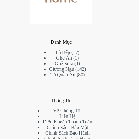
Danh Mục
17
Tủ Bếp
17
1
products
Ghế Ăn
1
product
1
Ghế Sofa
1
product
142
Giường Ngủ
142
80
products
Tủ Quần Áo
80
products
Thông Tin
Về Chúng Tôi
Liên Hệ
Điều Khoản Thanh Toán
Chính Sách Bảo Mật
Chính Sách Bảo Hành
Chính Sách Giao Hàng