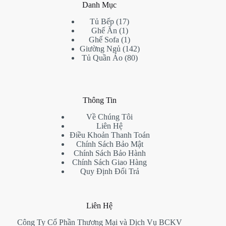
Danh Mục
17
Tủ Bếp
17
1
products
Ghế Ăn
1
product
1
Ghế Sofa
1
product
142
Giường Ngủ
142
80
products
Tủ Quần Áo
80
products
Thông Tin
Về Chúng Tôi
Liên Hệ
Điều Khoản Thanh Toán
Chính Sách Bảo Mật
Chính Sách Bảo Hành
Chính Sách Giao Hàng
Quy Định Đổi Trả
Liên Hệ
Công Ty Cổ Phần Thương Mại và Dịch Vụ BCKV