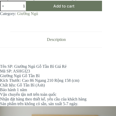
Giường
Add to cart
Ngủ
Gỗ
Category:
Giường Ngủ
Tần
Bì
Giá
Rẻ
quantity
Description
Tên SP: Giường Ngủ Gỗ Tần Bì Giá Rẻ
Mã SP: ASHGI23
Giường Ngủ Gỗ Tần Bì
Kích Thước: Cao 86 Ngang 210 Rộng 158 (cm)
Chất liệu: Gỗ Tần Bì (Ash)
Bảo hành 1 năm
Vận chuyển tận nơi trên toàn quốc
Nhận đặt hàng theo thiết kế, yêu cầu của khách hàng
Sản phẩm trên không có sẵn, sản xuất 5-7 ngày.