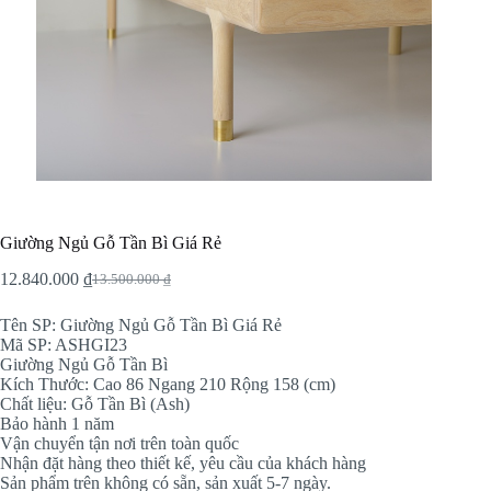
Giường Ngủ Gỗ Tần Bì Giá Rẻ
12.840.000
₫
13.500.000
₫
Original
Current
price
price
Tên SP: Giường Ngủ Gỗ Tần Bì Giá Rẻ
was:
is:
Mã SP: ASHGI23
13.500.000 ₫.
12.840.000 ₫.
Giường Ngủ Gỗ Tần Bì
Kích Thước: Cao 86 Ngang 210 Rộng 158 (cm)
Chất liệu: Gỗ Tần Bì (Ash)
Bảo hành 1 năm
Vận chuyển tận nơi trên toàn quốc
Nhận đặt hàng theo thiết kế, yêu cầu của khách hàng
Sản phẩm trên không có sẵn, sản xuất 5-7 ngày.