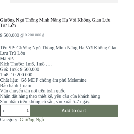
Giường Ngủ Thông Minh Nâng Hạ Với Không Gian Lưu
Trữ Lớn
9.500.000
₫
10.200.000
₫
Original
Current
price
price
Tên SP: Giường Ngủ Thông Minh Nâng Hạ Với Không Gian
was:
is:
Lưu Trữ Lớn
10.200.000 ₫.
9.500.000 ₫.
Mã SP:
Kích Thước: 1m6, 1m8 ….
Giá: 1m6: 9.500.000
1m8: 10.200.000
Chất liệu: Gỗ MDF chống ẩm phủ Melamine
Bảo hành 1 năm
Vận chuyển tận nơi trên toàn quốc
Nhận đặt hàng theo thiết kế, yêu cầu của khách hàng
Sản phẩm trên không có sẵn, sản xuất 5-7 ngày.
Giường
Add to cart
Ngủ
Thông
Category:
Giường Ngủ
Minh
Nâng
Hạ