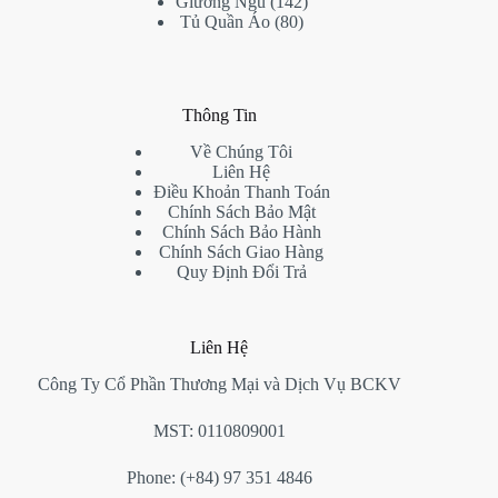
product
142
Giường Ngủ
142
80
products
Tủ Quần Áo
80
products
Thông Tin
Về Chúng Tôi
Liên Hệ
Điều Khoản Thanh Toán
Chính Sách Bảo Mật
Chính Sách Bảo Hành
Chính Sách Giao Hàng
Quy Định Đổi Trả
Liên Hệ
Công Ty Cổ Phần Thương Mại và Dịch Vụ BCKV
MST: 0110809001
Phone: (+84) 97 351 4846