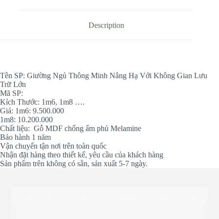
Với
Không
Gian
Description
Lưu
Trữ
Lớn
quantity
Tên SP: Giường Ngủ Thông Minh Nâng Hạ Với Không Gian Lưu
Trữ Lớn
Mã SP:
Kích Thước: 1m6, 1m8 ….
Giá: 1m6: 9.500.000
1m8: 10.200.000
Chất liệu: Gỗ MDF chống ẩm phủ Melamine
Bảo hành 1 năm
Vận chuyển tận nơi trên toàn quốc
Nhận đặt hàng theo thiết kế, yêu cầu của khách hàng
Sản phẩm trên không có sẵn, sản xuất 5-7 ngày.