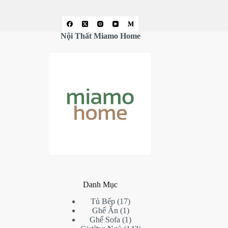
Nội Thất Miamo Home
Danh Mục
17
Tủ Bếp
17
1
products
Ghế Ăn
1
product
1
Ghế Sofa
1