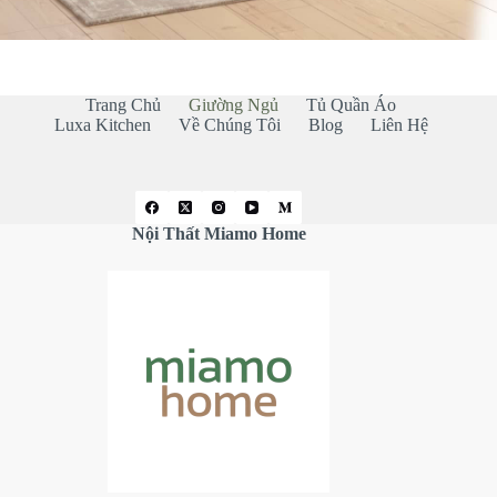
Trang Chủ
Giường Ngủ
Tủ Quần Áo
Luxa Kitchen
Về Chúng Tôi
Blog
Liên Hệ
Nội Thất Miamo Home