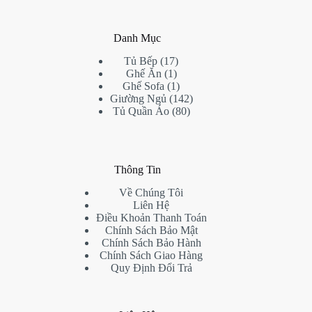
Danh Mục
17
Tủ Bếp
17
1
products
Ghế Ăn
1
product
1
Ghế Sofa
1
product
142
Giường Ngủ
142
80
products
Tủ Quần Áo
80
products
Thông Tin
Về Chúng Tôi
Liên Hệ
Điều Khoản Thanh Toán
Chính Sách Bảo Mật
Chính Sách Bảo Hành
Chính Sách Giao Hàng
Quy Định Đổi Trả