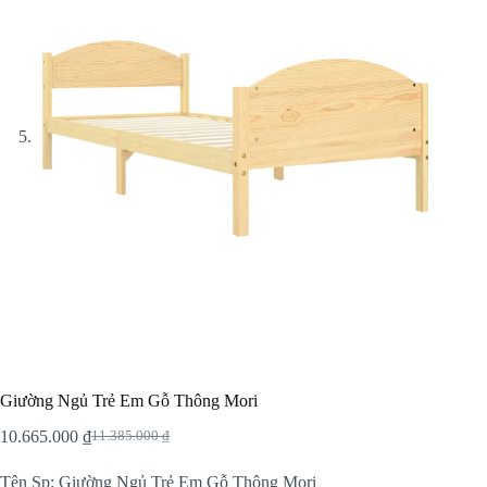
Giường Ngủ Trẻ Em Gỗ Thông Mori
10.665.000
₫
11.385.000
₫
Original
Current
price
price
Tên Sp: Giường Ngủ Trẻ Em Gỗ Thông Mori
was:
is: