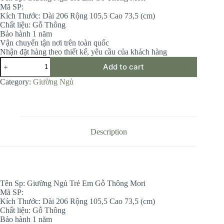
Mã SP:
11.385.000 ₫.
10.665.000 ₫.
Kích Thước: Dài 206 Rộng 105,5 Cao 73,5 (cm)
Chất liệu: Gỗ Thông
Bảo hành 1 năm
Vận chuyển tận nơi trên toàn quốc
Nhận đặt hàng theo thiết kế, yêu cầu của khách hàng
Giường
Add to cart
Ngủ
Trẻ
Category:
Giường Ngủ
Em
Gỗ
Thông
Mori
quantity
Description
Tên Sp: Giường Ngủ Trẻ Em Gỗ Thông Mori
Mã SP:
Kích Thước: Dài 206 Rộng 105,5 Cao 73,5 (cm)
Chất liệu: Gỗ Thông
Bảo hành 1 năm