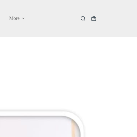
More
Shopping
cart