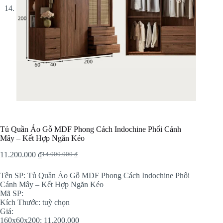
Tủ Quần Áo Gỗ MDF Phong Cách Indochine Phối Cánh
Mây – Kết Hợp Ngăn Kéo
11.200.000
₫
14.000.000
₫
Original
Current
price
price
Tên SP: Tủ Quần Áo Gỗ MDF Phong Cách Indochine Phối
was:
is:
Cánh Mây – Kết Hợp Ngăn Kéo
14.000.000 ₫.
11.200.000 ₫.
Mã SP:
Kích Thước: tuỳ chọn
Giá:
160x60x200: 11.200.000