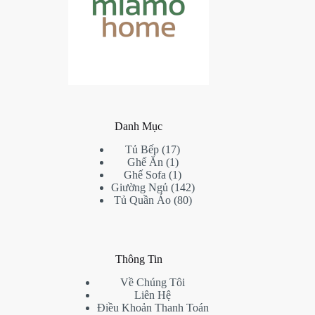
Danh Mục
17
Tủ Bếp
17
1
products
Ghế Ăn
1
product
1
Ghế Sofa
1
product
142
Giường Ngủ
142
80
products
Tủ Quần Áo
80
products
Thông Tin
Về Chúng Tôi
Liên Hệ
Điều Khoản Thanh Toán