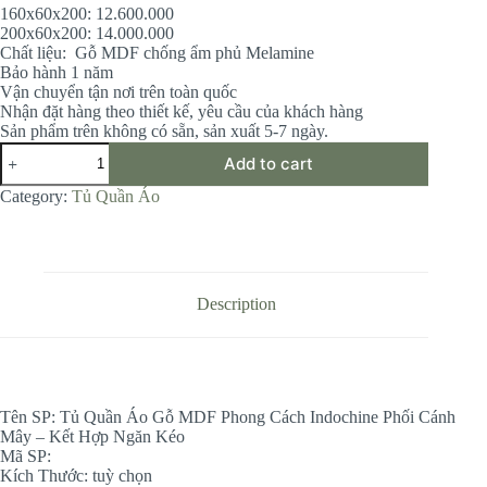
160x60x200: 12.600.000
200x60x200: 14.000.000
Chất liệu: Gỗ MDF chống ẩm phủ Melamine
Bảo hành 1 năm
Vận chuyển tận nơi trên toàn quốc
Nhận đặt hàng theo thiết kế, yêu cầu của khách hàng
Sản phẩm trên không có sẵn, sản xuất 5-7 ngày.
Tủ
Add to cart
Quần
Áo
Category:
Tủ Quần Áo
Gỗ
MDF
Phong
Cách
Indochine
Phối
Description
Cánh
Mây
-
Kết
Hợp
Ngăn
Tên SP: Tủ Quần Áo Gỗ MDF Phong Cách Indochine Phối Cánh
Kéo
Mây – Kết Hợp Ngăn Kéo
quantity
Mã SP:
Kích Thước: tuỳ chọn