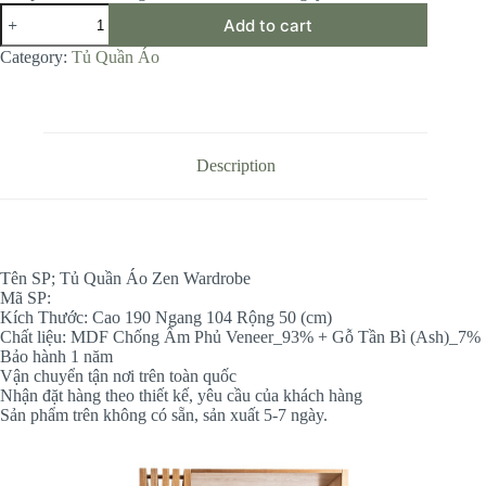
Tủ
Add to cart
Quần
Áo
Category:
Tủ Quần Áo
Zen
Wardrobe
quantity
Description
Tên SP; Tủ Quần Áo Zen Wardrobe
Mã SP:
Kích Thước: Cao 190 Ngang 104 Rộng 50 (cm)
Chất liệu: MDF Chống Ẩm Phủ Veneer_93% + Gỗ Tần Bì (Ash)_7%
Bảo hành 1 năm
Vận chuyển tận nơi trên toàn quốc
Nhận đặt hàng theo thiết kế, yêu cầu của khách hàng
Sản phẩm trên không có sẵn, sản xuất 5-7 ngày.