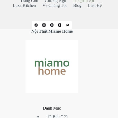
Trang Chủ
Giường Ngủ
Tủ Quần Áo
Luxa Kitchen
Về Chúng Tôi
Blog
Liên Hệ
Nội Thất Miamo Home
Danh Mục
17
Tủ Bếp
17