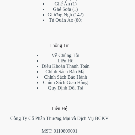
1
products
Ghế Ăn
1
product
1
Ghế Sofa
1
product
142
Giường Ngủ
142
80
products
Tủ Quần Áo
80
products
Thông Tin
Về Chúng Tôi
Liên Hệ
Điều Khoản Thanh Toán
Chính Sách Bảo Mật
Chính Sách Bảo Hành
Chính Sách Giao Hàng
Quy Định Đổi Trả
Liên Hệ
Công Ty Cổ Phần Thương Mại và Dịch Vụ BCKV
MST: 0110809001