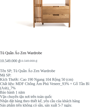
Tủ Quần Áo Zen Wardrobe
10.549.000
₫
11.549.000
₫
Original
Current
price
price
Tên SP; Tủ Quần Áo Zen Wardrobe
was:
is:
Mã SP:
11.549.000 ₫.
10.549.000 ₫.
Kích Thước: Cao 190 Ngang 104 Rộng 50 (cm)
Chất liệu: MDF Chống Ẩm Phủ Veneer_93% + Gỗ Tần Bì
(Ash)_7%
Bảo hành 1 năm
Vận chuyển tận nơi trên toàn quốc
Nhận đặt hàng theo thiết kế, yêu cầu của khách hàng
Sản phẩm trên không có sẵn, sản xuất 5-7 ngày.