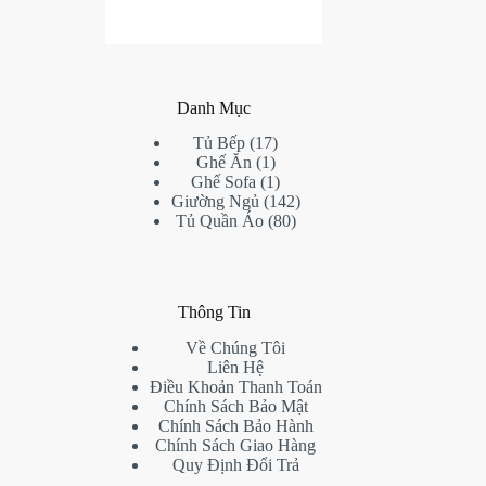
Danh Mục
17
Tủ Bếp
17
1
products
Ghế Ăn
1
product
1
Ghế Sofa
1
product
142
Giường Ngủ
142
80
products
Tủ Quần Áo
80
products
Thông Tin
Về Chúng Tôi
Liên Hệ
Điều Khoản Thanh Toán
Chính Sách Bảo Mật
Chính Sách Bảo Hành
Chính Sách Giao Hàng
Quy Định Đổi Trả