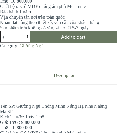
1m8: 10.800.000
Chất liệu: Gỗ MDF chống ẩm phủ Melamine
Bảo hành 1 năm
Vận chuyển tận nơi trên toàn quốc
Nhận đặt hàng theo thiết kế, yêu cầu của khách hàng
Sản phẩm trên không có sẵn, sản xuất 5-7 ngày.
Giường
Add to cart
Ngủ
Thông
Category:
Giường Ngủ
Minh
Nâng
Hạ
Nhẹ
Nhàng
quantity
Description
Tên SP: Giường Ngủ Thông Minh Nâng Hạ Nhẹ Nhàng
Mã SP:
Kích Thước: 1m6, 1m8
Giá: 1m6 : 9.800.000
1m8: 10.800.000
Chất liệu: Gỗ MDF chống ẩm phủ Melamine