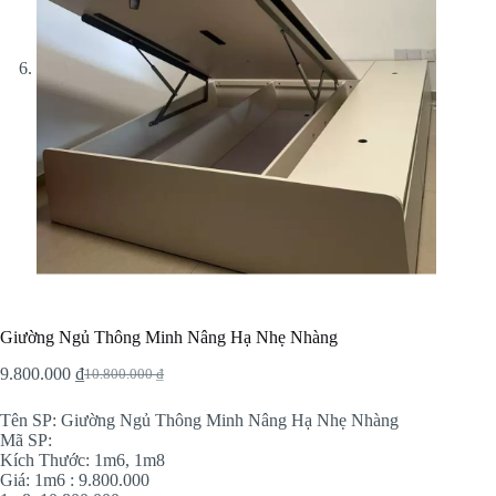
Giường Ngủ Thông Minh Nâng Hạ Nhẹ Nhàng
9.800.000
₫
10.800.000
₫
Original
Current
price
price
Tên SP: Giường Ngủ Thông Minh Nâng Hạ Nhẹ Nhàng
was:
is:
Mã SP:
10.800.000 ₫.
9.800.000 ₫.
Kích Thước: 1m6, 1m8
Giá: 1m6 : 9.800.000